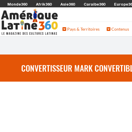
Monde360
Afrik360
Asie360
Caraibe360
Europe3
Pays & Territoires
Contenus
CONVERTISSEUR MARK CONVERTIBL