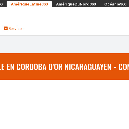
60
AmériqueLatine360
AmériqueDuNord360
Océanie360
Services
E EN CORDOBA D'OR NICARAGUAYEN - CON