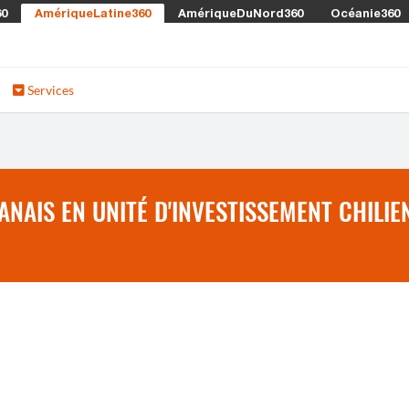
60
AmériqueLatine360
AmériqueDuNord360
Océanie360
Services
NAIS EN UNITÉ D'INVESTISSEMENT CHILIE