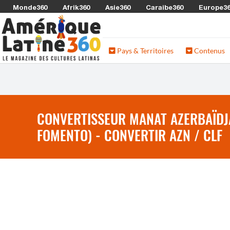
Monde360
Afrik360
Asie360
Caraibe360
Europe3
Pays & Territoires
Contenus
CONVERTISSEUR MANAT AZERBAÏDJA
FOMENTO) - CONVERTIR AZN / CLF