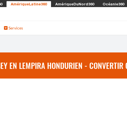
60
AmériqueLatine360
AmériqueDuNord360
Océanie360
Services
EY EN LEMPIRA HONDURIEN - CONVERTIR 