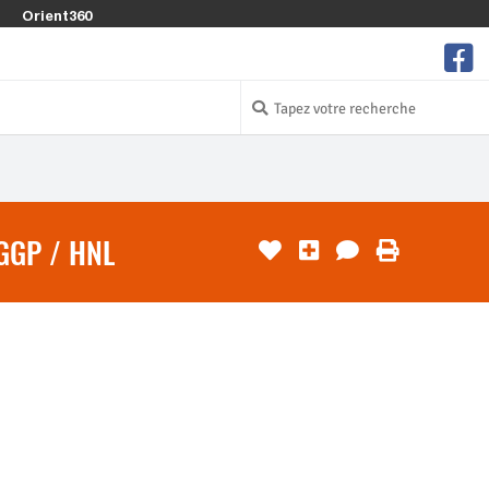
Orient360
GGP / HNL