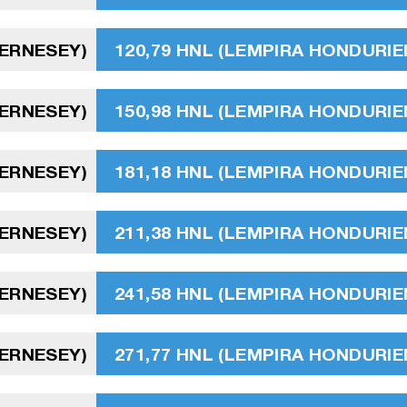
UERNESEY)
120,79 HNL (LEMPIRA HONDURIE
UERNESEY)
150,98 HNL (LEMPIRA HONDURIE
UERNESEY)
181,18 HNL (LEMPIRA HONDURIE
UERNESEY)
211,38 HNL (LEMPIRA HONDURIE
UERNESEY)
241,58 HNL (LEMPIRA HONDURIE
UERNESEY)
271,77 HNL (LEMPIRA HONDURIE