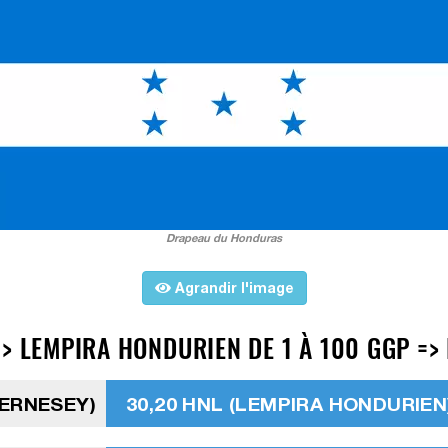
Drapeau du Honduras
Agrandir l'image
> LEMPIRA HONDURIEN DE 1 À 100 GGP =>
UERNESEY)
30,20 HNL (LEMPIRA HONDURIEN