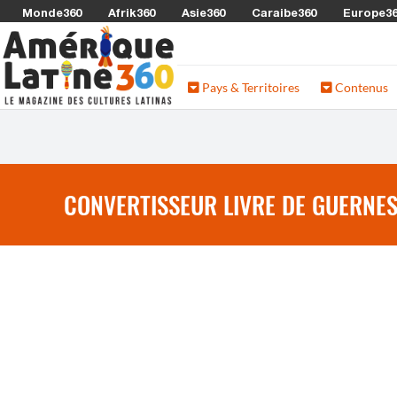
Monde360
Afrik360
Asie360
Caraibe360
Europe3
Pays & Territoires
Contenus
CONVERTISSEUR LIVRE DE GUERNES