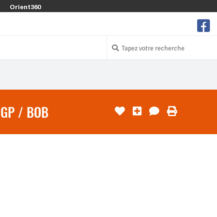
Orient360
GGP / BOB