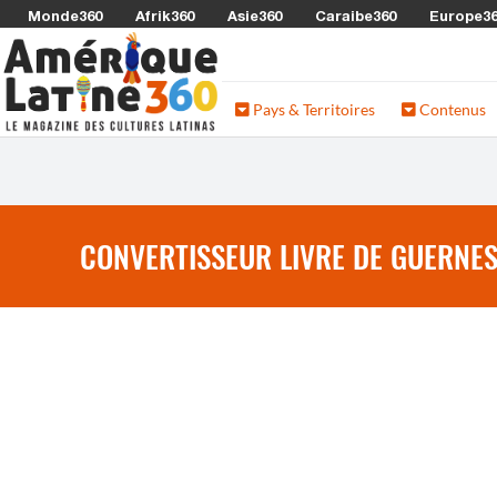
Monde360
Afrik360
Asie360
Caraibe360
Europe3
Pays & Territoires
Contenus
CONVERTISSEUR LIVRE DE GUERNES