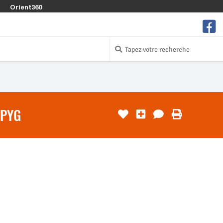
Orient360
 PYG