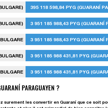
 BULGARE)
395 118 598,84 PYG (GUARANÍ 
 BULGARE)
3 951 185 988,43 PYG (GUARANÍ
V BULGARE
3 951 185 988,43 PYG (GUARANÍ
 BULGARE)
3 951 185 988 431,81 PYG (GUA
V BULGARE
3 951 185 988 431,81 PYG (GUA
 GUARANÍ PARAGUAYEN ?
ez surement les convertir en Guaraní que ce soit pou