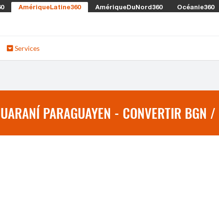
60
AmériqueLatine360
AmériqueDuNord360
Océanie360
Services
GUARANÍ PARAGUAYEN - CONVERTIR BGN /