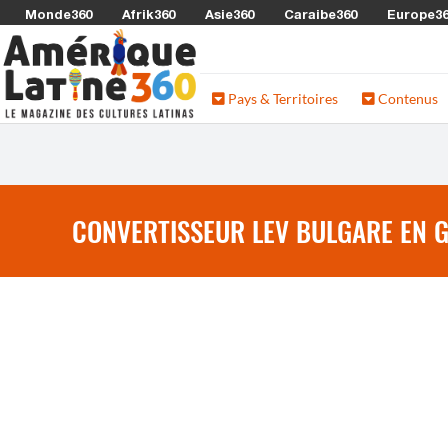
Monde360
Afrik360
Asie360
Caraibe360
Europe3
Pays & Territoires
Contenus
CONVERTISSEUR LEV BULGARE EN 