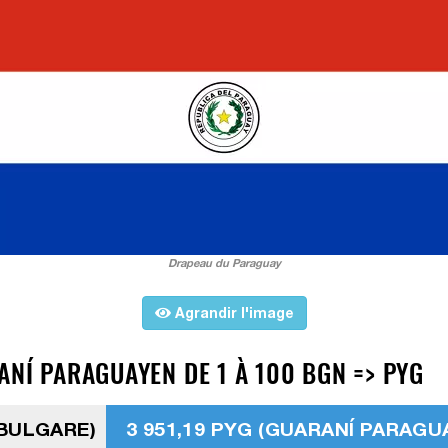
Drapeau du Paraguay
Agrandir l'image
ANÍ PARAGUAYEN DE 1 À 100 BGN => PYG
 BULGARE)
3 951,19 PYG (GUARANÍ PARAGU