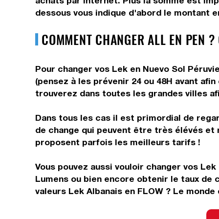
achats par internet. Plus la somme est impo
dessous vous indique d'abord le montant en
COMMENT CHANGER ALL EN PEN ?
Pour changer vos Lek en Nuevo Sol Péruvien
(pensez à les prévenir 24 ou 48H avant afin
trouverez dans toutes les grandes villes af
Dans tous les cas il est primordial de rega
de change qui peuvent être très élévés et 
proposent parfois les meilleurs tarifs !
Vous pouvez aussi vouloir changer vos Lek 
Lumens ou bien encore obtenir le taux de 
valeurs Lek Albanais en FLOW ? Le monde d