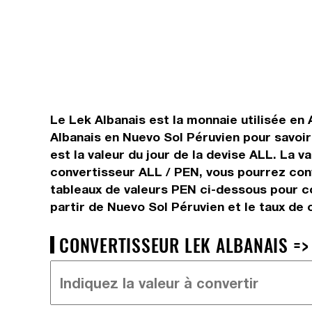
Le Lek Albanais est la monnaie utilisée en 
Albanais en Nuevo Sol Péruvien pour savoir
est la valeur du jour de la devise ALL. La 
convertisseur ALL / PEN, vous pourrez conv
tableaux de valeurs PEN ci-dessous pour co
partir de Nuevo Sol Péruvien et le taux de
CONVERTISSEUR LEK ALBANAIS => 