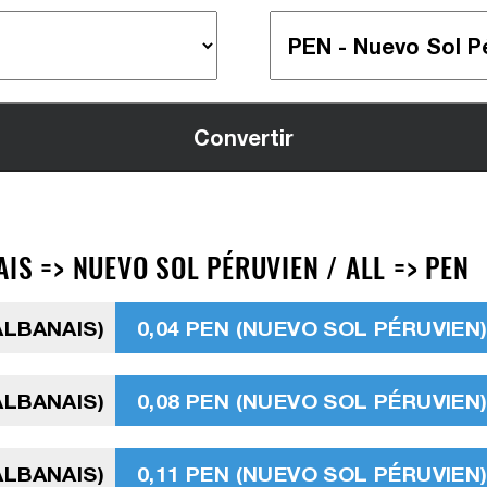
IS => NUEVO SOL PÉRUVIEN / ALL => PEN
ALBANAIS)
0,04 PEN (NUEVO SOL PÉRUVIEN
ALBANAIS)
0,08 PEN (NUEVO SOL PÉRUVIEN
ALBANAIS)
0,11 PEN (NUEVO SOL PÉRUVIEN