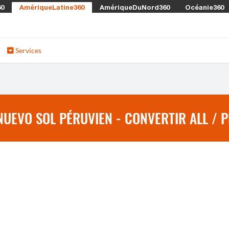
60
AmériqueLatine360
AmériqueDuNord360
Océanie360
Services
UEVO SOL PÉRUVIEN - CONVERTIR ALL / 