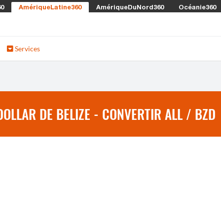
60
AmériqueLatine360
AmériqueDuNord360
Océanie360
Services
OLLAR DE BELIZE - CONVERTIR ALL / BZD