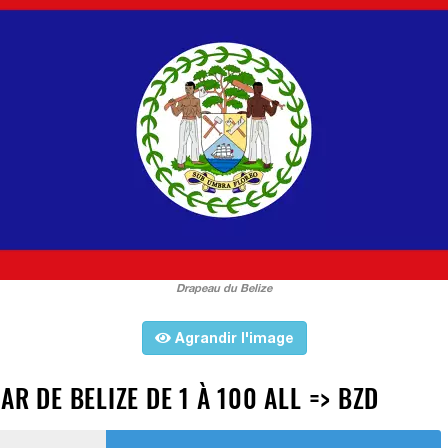
Drapeau du Belize
Agrandir l'image
R DE BELIZE DE 1 À 100 ALL => BZD