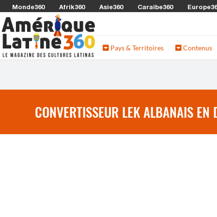
Monde360
Afrik360
Asie360
Caraibe360
Europe3
Pays & Territoires
Contenus
CONVERTISSEUR LEK ALBANAIS EN D