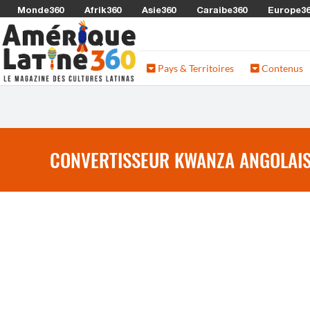
Monde360
Afrik360
Asie360
Caraibe360
Europe3
Pays & Territoires
Contenus
CONVERTISSEUR KWANZA ANGOLAIS 