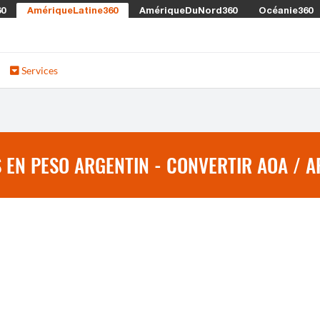
60
AmériqueLatine360
AmériqueDuNord360
Océanie360
Services
EN PESO ARGENTIN - CONVERTIR AOA / A