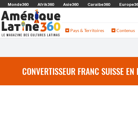
Monde360
Afrik360
Asie360
Caraibe360
Europe3
Pays & Territoires
Contenus
CONVERTISSEUR FRANC SUISSE EN 