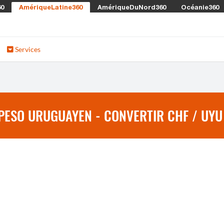
60
AmériqueLatine360
AmériqueDuNord360
Océanie360
Services
PESO URUGUAYEN - CONVERTIR CHF / UYU