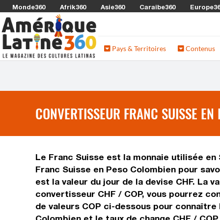
Monde360
Afrik360
Asie360
Caraibe360
Europe3
Pays & Territoires
Contenus
CONVERTISSEUR FRANC SUISSE EN 
Le Franc Suisse est la monnaie utilisée en
Franc Suisse en Peso Colombien pour savoi
est la valeur du jour de la devise CHF. La 
convertisseur CHF / COP, vous pourrez conv
de valeurs COP ci-dessous pour connaître 
Colombien et le taux de change CHF / COP.