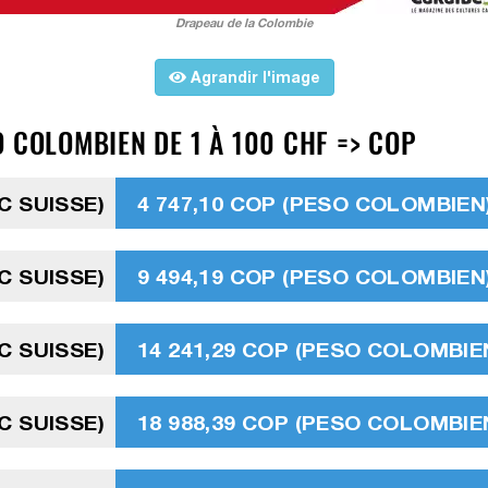
Drapeau de la Colombie
Agrandir l'image
 COLOMBIEN DE 1 À 100 CHF => COP
C SUISSE)
4 747,10 COP (PESO COLOMBIEN
C SUISSE)
9 494,19 COP (PESO COLOMBIEN
C SUISSE)
14 241,29 COP (PESO COLOMBIE
C SUISSE)
18 988,39 COP (PESO COLOMBIE