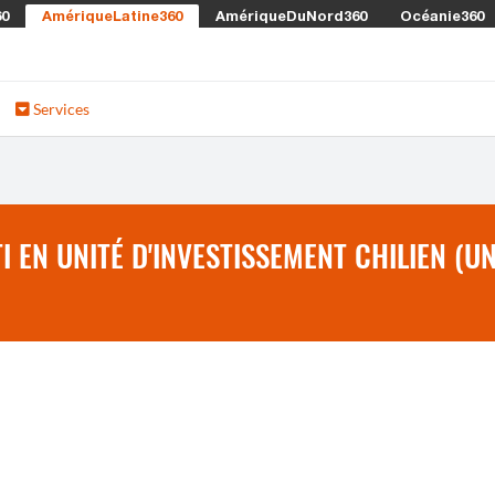
60
AmériqueLatine360
AmériqueDuNord360
Océanie360
Services
 EN UNITÉ D'INVESTISSEMENT CHILIEN (U