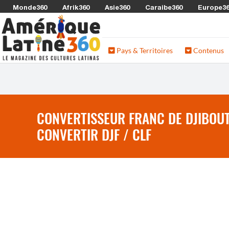
Monde360
Afrik360
Asie360
Caraibe360
Europe3
Pays & Territoires
Contenus
CONVERTISSEUR FRANC DE DJIBOUTI
CONVERTIR DJF / CLF