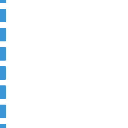
)
)
)
)
)
)