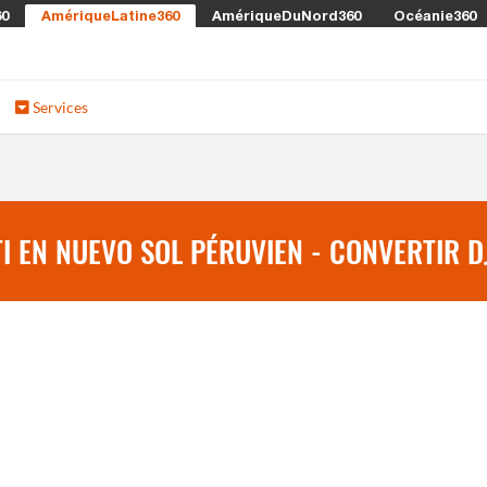
60
AmériqueLatine360
AmériqueDuNord360
Océanie360
Services
 EN NUEVO SOL PÉRUVIEN - CONVERTIR DJ