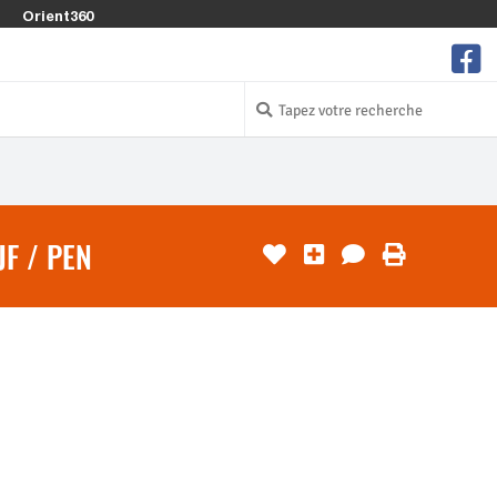
Orient360
F / PEN