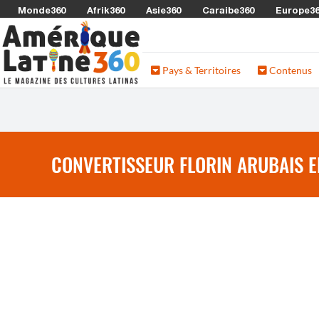
Monde360
Afrik360
Asie360
Caraibe360
Europe3
Pays & Territoires
Contenus
CONVERTISSEUR FLORIN ARUBAIS E