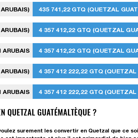
 ARUBAIS)
435 741,22 GTQ (QUETZAL GUA
 ARUBAIS)
4 357 412,22 GTQ (QUETZAL G
N ARUBAIS
4 357 412,22 GTQ (QUETZAL G
 ARUBAIS)
4 357 412 222,22 GTQ (QUETZ
N ARUBAIS
4 357 412 222,22 GTQ (QUETZ
EN QUETZAL GUATÉMALTÈQUE ?
 voulez surement les convertir en Quetzal que ce so