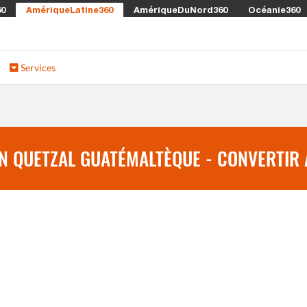
60
AmériqueLatine360
AmériqueDuNord360
Océanie360
Services
N QUETZAL GUATÉMALTÈQUE - CONVERTIR 