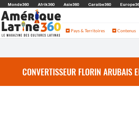
Monde360
Afrik360
Asie360
Caraibe360
Europe3
Pays & Territoires
Contenus
CONVERTISSEUR FLORIN ARUBAIS E