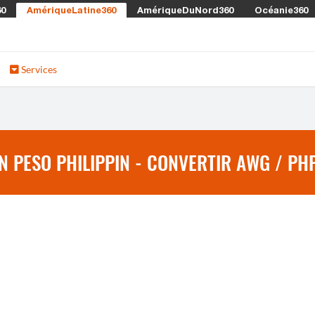
60
AmériqueLatine360
AmériqueDuNord360
Océanie360
Services
N PESO PHILIPPIN - CONVERTIR AWG / PH