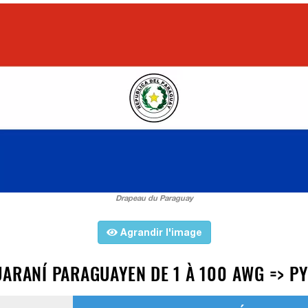
Drapeau du Paraguay
Agrandir l'image
UARANÍ PARAGUAYEN DE 1 À 100 AWG => P