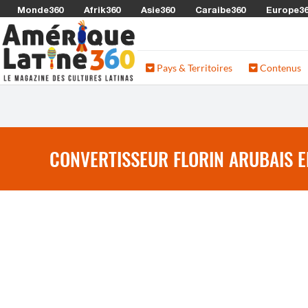
Monde360
Afrik360
Asie360
Caraibe360
Europe3
Pays & Territoires
Contenus
CONVERTISSEUR FLORIN ARUBAIS E