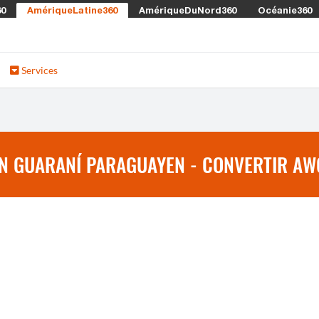
60
AmériqueLatine360
AmériqueDuNord360
Océanie360
Services
N GUARANÍ PARAGUAYEN - CONVERTIR AW