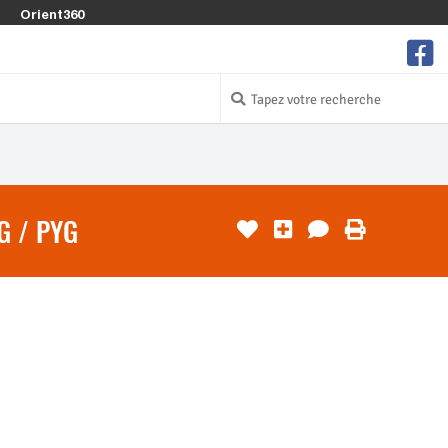
Orient360
G / PYG