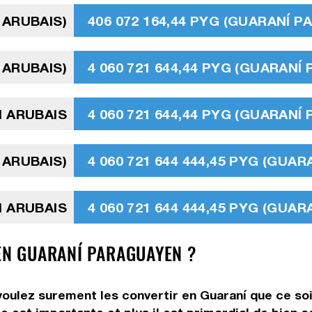
 ARUBAIS)
406 072 164,44 PYG (GUARANÍ 
 ARUBAIS)
4 060 721 644,44 PYG (GUARANÍ
N ARUBAIS
4 060 721 644,44 PYG (GUARANÍ
 ARUBAIS)
4 060 721 644 444,45 PYG (GUA
N ARUBAIS
4 060 721 644 444,45 PYG (GUA
 EN GUARANÍ PARAGUAYEN ?
 voulez surement les convertir en Guaraní que ce so