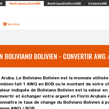
60
AmériqueLatine360
AmériqueDuNord360
Océanie360
Services
N BOLIVIANO BOLIVIEN - CONVERTIR AWG 
 Aruba. Le Boliviano Bolivien est la monnaie utilisée
combien fait 1 AWG en BOB ou le montant de votre cho
valeur indiquée de Boliviano Bolivien est la valeur 
rtir et échanger votre argent en Florin Arubais et 
nnaître le taux de change du Boliviano Bolivien à 
change AWG / BOB.