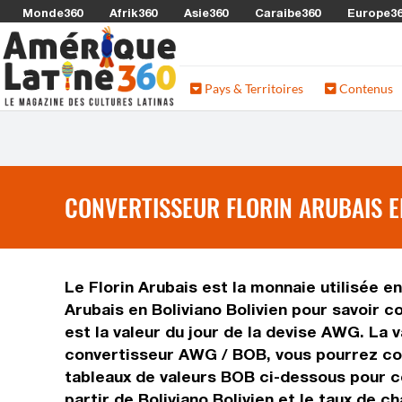
Monde360
Afrik360
Asie360
Caraibe360
Europe3
Pays & Territoires
Contenus
CONVERTISSEUR FLORIN ARUBAIS E
Le Florin Arubais est la monnaie utilisée en
Arubais en Boliviano Bolivien pour savoir 
est la valeur du jour de la devise AWG. La 
convertisseur AWG / BOB, vous pourrez conve
tableaux de valeurs BOB ci-dessous pour co
partir de Boliviano Bolivien et le taux de 