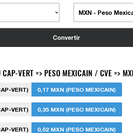
CAP-VERT => PESO MEXICAIN / CVE => MX
CAP-VERT)
0,17 MXN (PESO MEXICAIN)
CAP-VERT)
0,35 MXN (PESO MEXICAIN)
CAP-VERT)
0,52 MXN (PESO MEXICAIN)