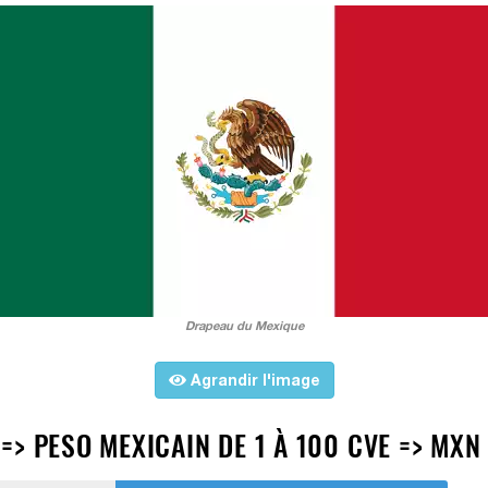
Drapeau du Mexique
Agrandir l'image
> PESO MEXICAIN DE 1 À 100 CVE => MXN