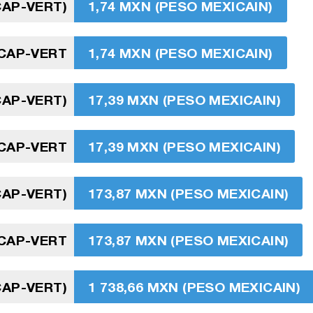
CAP-VERT)
1,74 MXN (PESO MEXICAIN)
 CAP-VERT
1,74 MXN (PESO MEXICAIN)
CAP-VERT)
17,39 MXN (PESO MEXICAIN)
CAP-VERT
17,39 MXN (PESO MEXICAIN)
CAP-VERT)
173,87 MXN (PESO MEXICAIN)
CAP-VERT
173,87 MXN (PESO MEXICAIN)
CAP-VERT)
1 738,66 MXN (PESO MEXICAIN)