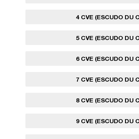
4 CVE (ESCUDO DU 
5 CVE (ESCUDO DU 
6 CVE (ESCUDO DU 
7 CVE (ESCUDO DU 
8 CVE (ESCUDO DU 
9 CVE (ESCUDO DU 