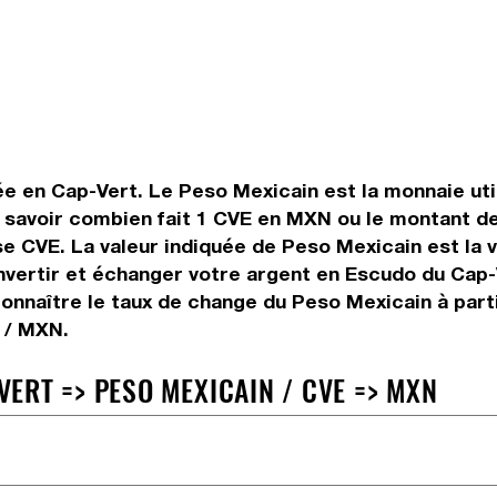
ée en Cap-Vert. Le Peso Mexicain est la monnaie uti
savoir combien fait 1 CVE en MXN ou le montant de 
vise CVE. La valeur indiquée de Peso Mexicain est la
vertir et échanger votre argent en Escudo du Cap-V
nnaître le taux de change du Peso Mexicain à parti
 / MXN.
ERT => PESO MEXICAIN / CVE => MXN