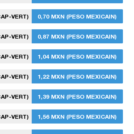
CAP-VERT)
0,70 MXN (PESO MEXICAIN)
CAP-VERT)
0,87 MXN (PESO MEXICAIN)
CAP-VERT)
1,04 MXN (PESO MEXICAIN)
CAP-VERT)
1,22 MXN (PESO MEXICAIN)
CAP-VERT)
1,39 MXN (PESO MEXICAIN)
CAP-VERT)
1,56 MXN (PESO MEXICAIN)