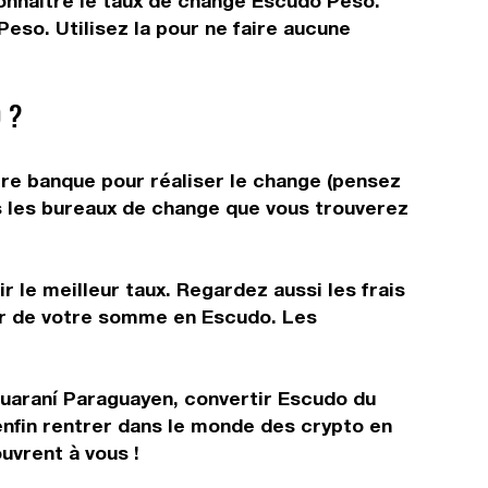
connaître le taux de change Escudo Peso.
eso. Utilisez la pour ne faire aucune
 ?
tre banque pour réaliser le change (pensez
ns les bureaux de change que vous trouverez
 le meilleur taux. Regardez aussi les frais
tir de votre somme en Escudo. Les
Guaraní Paraguayen, convertir Escudo du
enfin rentrer dans le monde des crypto en
uvrent à vous !