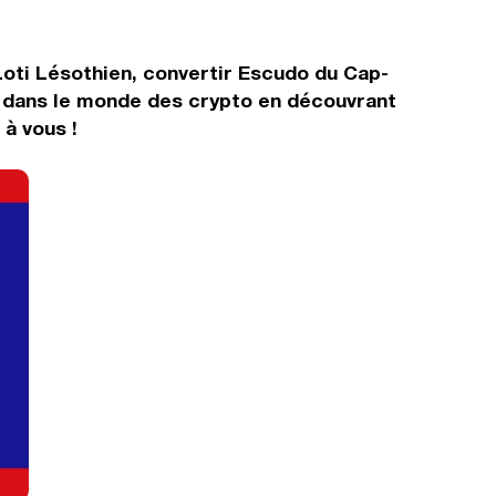
Loti Lésothien, convertir Escudo du Cap-
r dans le monde des crypto en découvrant
à vous !