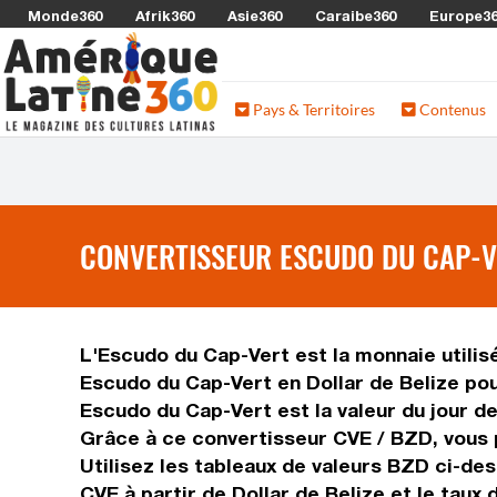
Monde360
Afrik360
Asie360
Caraibe360
Europe3
Pays & Territoires
Contenus
CONVERTISSEUR ESCUDO DU CAP-VE
L'Escudo du Cap-Vert est la monnaie utilisé
Escudo du Cap-Vert en Dollar de Belize pou
Escudo du Cap-Vert est la valeur du jour de
Grâce à ce convertisseur CVE / BZD, vous 
Utilisez les tableaux de valeurs BZD ci-des
CVE à partir de Dollar de Belize et le taux