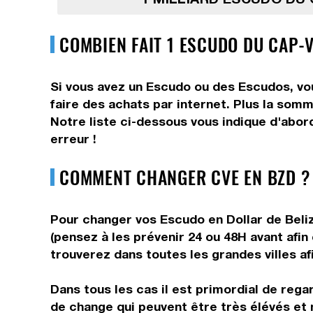
COMBIEN FAIT 1 ESCUDO DU CAP-V
Si vous avez un Escudo ou des Escudos, vou
faire des achats par internet. Plus la somm
Notre liste ci-dessous vous indique d'abor
erreur !
COMMENT CHANGER CVE EN BZD ?
Pour changer vos Escudo en Dollar de Beliz
(pensez à les prévenir 24 ou 48H avant afin
trouverez dans toutes les grandes villes afi
Dans tous les cas il est primordial de rega
de change qui peuvent être très élévés et 