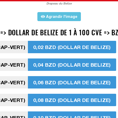
Drapeau du Belize
Agrandir l'image
> DOLLAR DE BELIZE DE 1 À 100 CVE => B
CAP-VERT)
0,02 BZD (DOLLAR DE BELIZE)
CAP-VERT)
0,04 BZD (DOLLAR DE BELIZE)
CAP-VERT)
0,06 BZD (DOLLAR DE BELIZE)
CAP-VERT)
0,08 BZD (DOLLAR DE BELIZE)
CAP-VERT)
0,10 BZD (DOLLAR DE BELIZE)