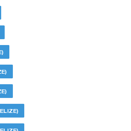
E)
ZE)
ZE)
ELIZE)
ELIZE)