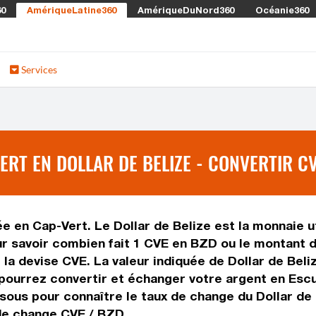
60
AmériqueLatine360
AmériqueDuNord360
Océanie360
Services
RT EN DOLLAR DE BELIZE - CONVERTIR CV
e en Cap-Vert. Le Dollar de Belize est la monnaie ut
r savoir combien fait 1 CVE en BZD ou le montant de
 la devise CVE. La valeur indiquée de Dollar de Beli
pourrez convertir et échanger votre argent en Escu
sous pour connaître le taux de change du Dollar de 
 de change CVE / BZD.