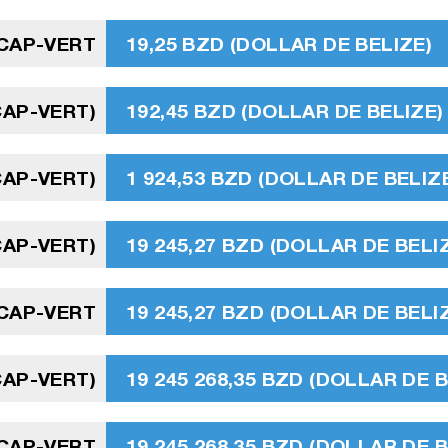
CAP-VERT
19,25 BZD (DOLLAR DE BELIZE)
CAP-VERT)
192,45 BZD (DOLLAR DE BELIZE)
CAP-VERT)
1 924,53 BZD (DOLLAR DE BELIZ
CAP-VERT)
19 245,27 BZD (DOLLAR DE BELI
 CAP-VERT
19 245,27 BZD (DOLLAR DE BELI
CAP-VERT)
19 245 268,35 BZD (DOLLAR DE B
 CAP-VERT
19 245 268,35 BZD (DOLLAR DE B