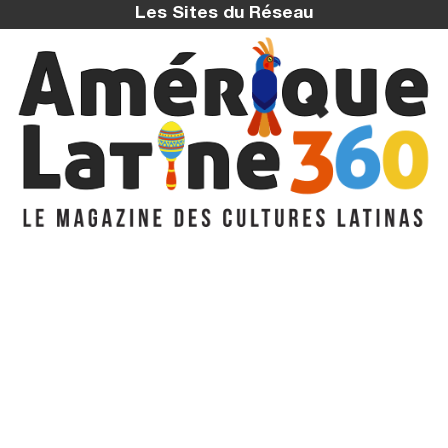
Les Sites du Réseau