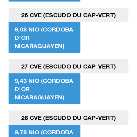
26 CVE (ESCUDO DU CAP-VERT)
9,08 NIO (CORDOBA
D'OR
NICARAGUAYEN)
27 CVE (ESCUDO DU CAP-VERT)
9,43 NIO (CORDOBA
D'OR
NICARAGUAYEN)
28 CVE (ESCUDO DU CAP-VERT)
9,78 NIO (CORDOBA