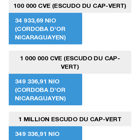
100 000 CVE (ESCUDO DU CAP-VERT)
34 933,69 NIO
(CORDOBA D'OR
NICARAGUAYEN)
1 000 000 CVE (ESCUDO DU CAP-
VERT)
349 336,91 NIO
(CORDOBA D'OR
NICARAGUAYEN)
1 MILLION ESCUDO DU CAP-VERT
349 336,91 NIO