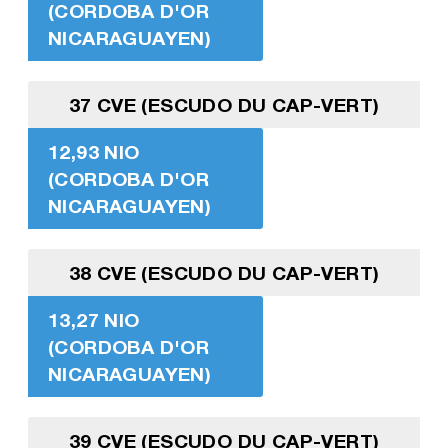
(CORDOBA D'OR
NICARAGUAYEN)
37 CVE (ESCUDO DU CAP-VERT)
12,93 NIO
(CORDOBA D'OR
NICARAGUAYEN)
38 CVE (ESCUDO DU CAP-VERT)
13,27 NIO
(CORDOBA D'OR
NICARAGUAYEN)
39 CVE (ESCUDO DU CAP-VERT)