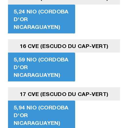
5,24 NIO (CORDOBA
D'OR
NICARAGUAYEN)
16 CVE (ESCUDO DU CAP-VERT)
5,59 NIO (CORDOBA
D'OR
NICARAGUAYEN)
17 CVE (ESCUDO DU CAP-VERT)
5,94 NIO (CORDOBA
D'OR
NICARAGUAYEN)