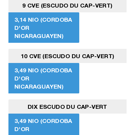
9 CVE (ESCUDO DU CAP-VERT)
3,14 NIO (CORDOBA
D'OR
NICARAGUAYEN)
10 CVE (ESCUDO DU CAP-VERT)
3,49 NIO (CORDOBA
D'OR
NICARAGUAYEN)
DIX ESCUDO DU CAP-VERT
3,49 NIO (CORDOBA
D'OR