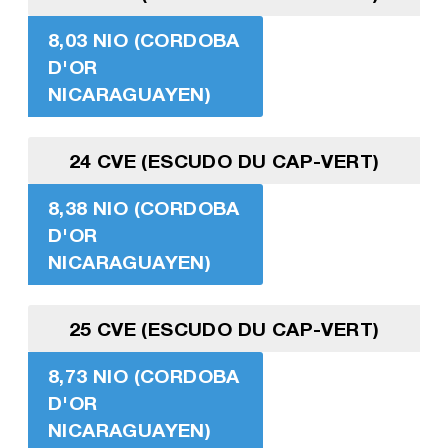
8,03 NIO (CORDOBA
D'OR
NICARAGUAYEN)
24 CVE (ESCUDO DU CAP-VERT)
8,38 NIO (CORDOBA
D'OR
NICARAGUAYEN)
25 CVE (ESCUDO DU CAP-VERT)
8,73 NIO (CORDOBA
D'OR
NICARAGUAYEN)