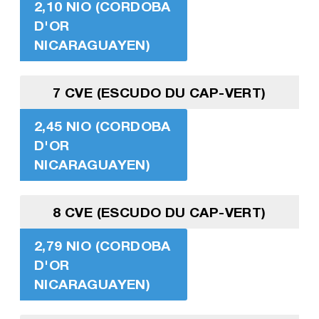
2,10 NIO (CORDOBA
D'OR
NICARAGUAYEN)
7 CVE (ESCUDO DU CAP-VERT)
2,45 NIO (CORDOBA
D'OR
NICARAGUAYEN)
8 CVE (ESCUDO DU CAP-VERT)
2,79 NIO (CORDOBA
D'OR
NICARAGUAYEN)