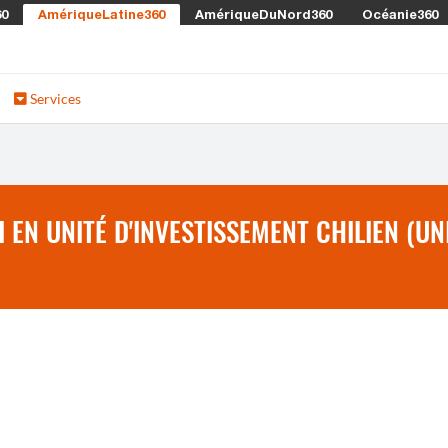
60
AmériqueLatine360
AmériqueDuNord360
Océanie360
Services
EN UNITÉ D'INVESTISSEMENT CHILIEN (UN