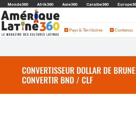
Monde360
Afrik360
Asie360
Caraibe360
Europe3
Pays & Territoires
Contenus
CONVERTISSEUR DOLLAR DE BRUNEI 
CONVERTIR BND / CLF