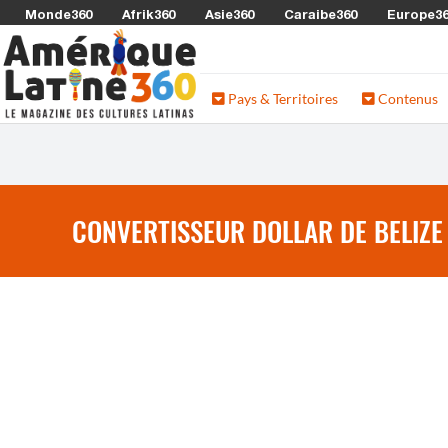
Monde360
Afrik360
Asie360
Caraibe360
Europe3
Pays & Territoires
Contenus
CONVERTISSEUR DOLLAR DE BELIZE 