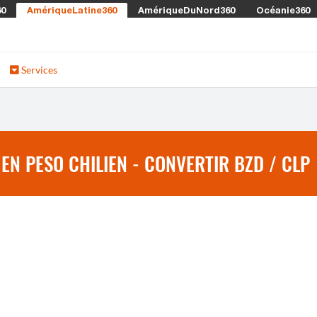
60
AmériqueLatine360
AmériqueDuNord360
Océanie360
Services
EN PESO CHILIEN - CONVERTIR BZD / CLP