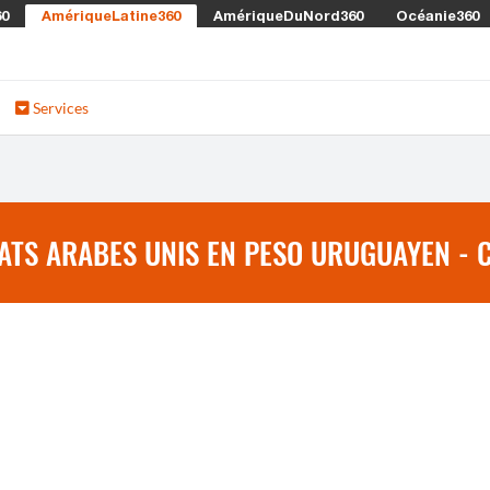
60
AmériqueLatine360
AmériqueDuNord360
Océanie360
Services
TS ARABES UNIS EN PESO URUGUAYEN - C