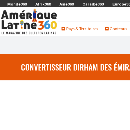
Monde360
Afrik360
Asie360
Caraibe360
Europe3
Pays & Territoires
Contenus
CONVERTISSEUR DIRHAM DES ÉMIRA