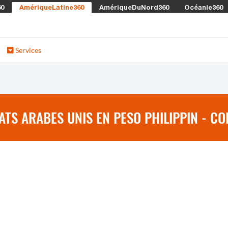
60
AmériqueLatine360
AmériqueDuNord360
Océanie360
Services
TS ARABES UNIS EN PESO PHILIPPIN - CO