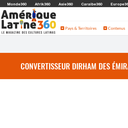
Monde360
Afrik360
Asie360
Caraibe360
Europe3
Pays & Territoires
Contenus
CONVERTISSEUR DIRHAM DES ÉMIRA