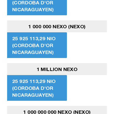
(CORDOBA D'OR
NICARAGUAYEN)
1 000 000 NEXO (NEXO)
25 925 113,29 NIO
(CORDOBA D'OR
NICARAGUAYEN)
1 MILLION NEXO
25 925 113,29 NIO
(CORDOBA D'OR
NICARAGUAYEN)
1 000 000 000 NEXO (NEXO)