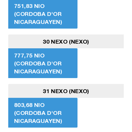
751,83 NIO
(CORDOBA D'OR
NICARAGUAYEN)
30 NEXO (NEXO)
777,75 NIO
(CORDOBA D'OR
NICARAGUAYEN)
31 NEXO (NEXO)
803,68 NIO
(CORDOBA D'OR
NICARAGUAYEN)