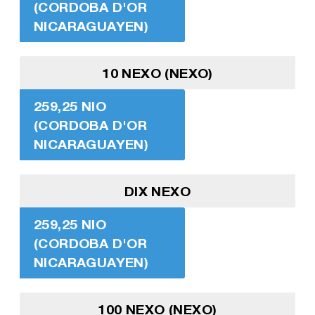
(CORDOBA D'OR
NICARAGUAYEN)
10 NEXO (NEXO)
259,25 NIO
(CORDOBA D'OR
NICARAGUAYEN)
DIX NEXO
259,25 NIO
(CORDOBA D'OR
NICARAGUAYEN)
100 NEXO (NEXO)