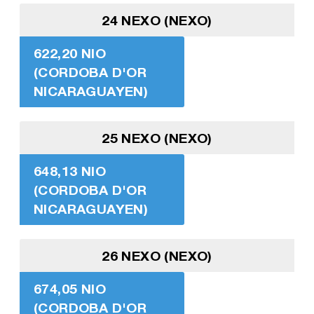
24 NEXO (NEXO)
622,20 NIO
(CORDOBA D'OR
NICARAGUAYEN)
25 NEXO (NEXO)
648,13 NIO
(CORDOBA D'OR
NICARAGUAYEN)
26 NEXO (NEXO)
674,05 NIO
(CORDOBA D'OR