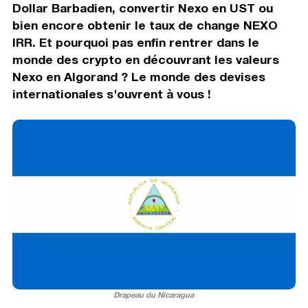
Dollar Barbadien, convertir Nexo en UST ou
bien encore obtenir le taux de change NEXO
IRR. Et pourquoi pas enfin rentrer dans le
monde des crypto en découvrant les valeurs
Nexo en Algorand ? Le monde des devises
internationales s'ouvrent à vous !
Drapeau du Nicaragua