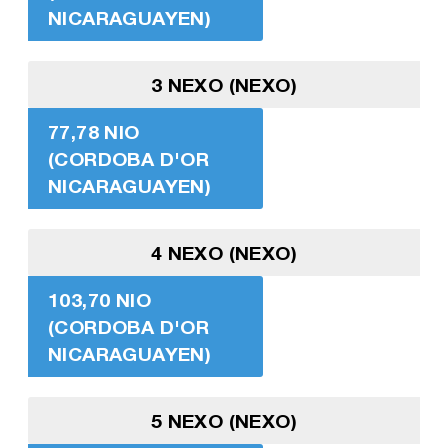
NICARAGUAYEN)
3 NEXO (NEXO)
77,78 NIO
(CORDOBA D'OR
NICARAGUAYEN)
4 NEXO (NEXO)
103,70 NIO
(CORDOBA D'OR
NICARAGUAYEN)
5 NEXO (NEXO)