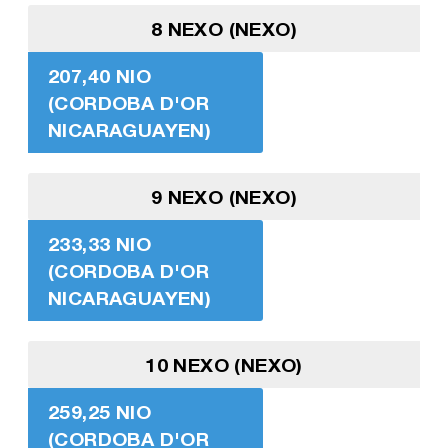
8 NEXO (NEXO)
207,40 NIO
(CORDOBA D'OR
NICARAGUAYEN)
9 NEXO (NEXO)
233,33 NIO
(CORDOBA D'OR
NICARAGUAYEN)
10 NEXO (NEXO)
259,25 NIO
(CORDOBA D'OR