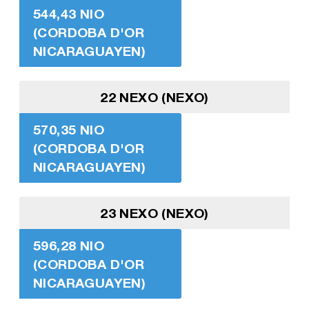
544,43 NIO
(CORDOBA D'OR
NICARAGUAYEN)
22 NEXO (NEXO)
570,35 NIO
(CORDOBA D'OR
NICARAGUAYEN)
23 NEXO (NEXO)
596,28 NIO
(CORDOBA D'OR
NICARAGUAYEN)