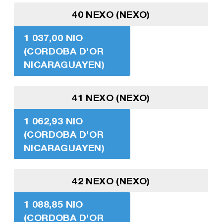
40 NEXO (NEXO)
1 037,00 NIO
(CORDOBA D'OR
NICARAGUAYEN)
41 NEXO (NEXO)
1 062,93 NIO
(CORDOBA D'OR
NICARAGUAYEN)
42 NEXO (NEXO)
1 088,85 NIO
(CORDOBA D'OR