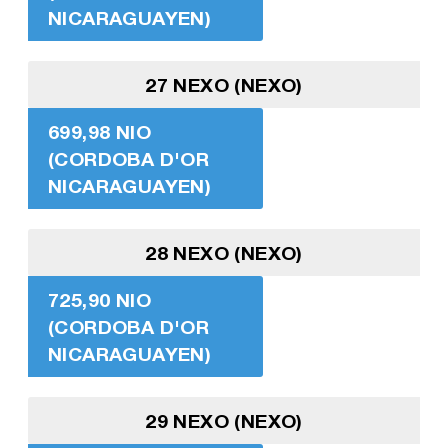
NICARAGUAYEN)
27 NEXO (NEXO)
699,98 NIO
(CORDOBA D'OR
NICARAGUAYEN)
28 NEXO (NEXO)
725,90 NIO
(CORDOBA D'OR
NICARAGUAYEN)
29 NEXO (NEXO)