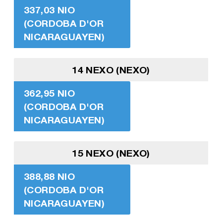
337,03 NIO
(CORDOBA D'OR
NICARAGUAYEN)
14 NEXO (NEXO)
362,95 NIO
(CORDOBA D'OR
NICARAGUAYEN)
15 NEXO (NEXO)
388,88 NIO
(CORDOBA D'OR
NICARAGUAYEN)