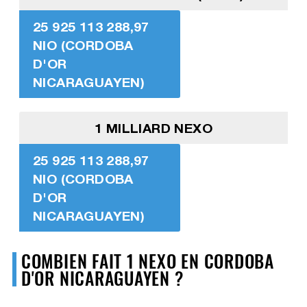
25 925 113 288,97
NIO (CORDOBA
D'OR
NICARAGUAYEN)
1 MILLIARD NEXO
25 925 113 288,97
NIO (CORDOBA
D'OR
NICARAGUAYEN)
COMBIEN FAIT 1 NEXO EN CORDOBA
D'OR NICARAGUAYEN ?