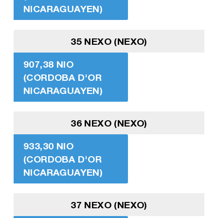
NICARAGUAYEN)
35 NEXO (NEXO)
907,38 NIO
(CORDOBA D'OR
NICARAGUAYEN)
36 NEXO (NEXO)
933,30 NIO
(CORDOBA D'OR
NICARAGUAYEN)
37 NEXO (NEXO)