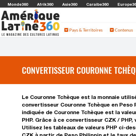
Monde360
Afrik360
Asie360
Caraibe360
Europe3
Pays & Territoires
Contenus
CONVERTISSEUR COURONNE TCHÈQUE
Le Couronne Tchèque est la monnaie utilisé
convertisseur Couronne Tchèque en Peso Ph
indiquée de Couronne Tchèque est la valeur 
PHP. Grâce à ce convertisseur CZK / PHP, 
Utilisez les tableaux de valeurs PHP ci-de
CZK à partir de Peso Philippin et le taux 