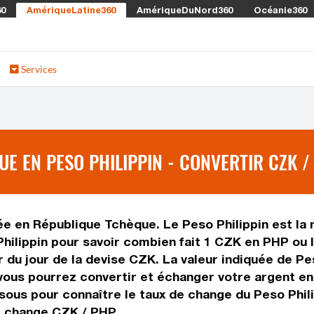
60
AmériqueLatine360
AmériqueDuNord360
Océanie360
Services
 EN PESO PHILIPPIN - CONVERTIR CZK /
e en République Tchèque. Le Peso Philippin est la mo
ilippin pour savoir combien fait 1 CZK en PHP ou l
du jour de la devise CZK. La valeur indiquée de Pes
vous pourrez convertir et échanger votre argent en
ssous pour connaître le taux de change du Peso Phili
de change CZK / PHP.