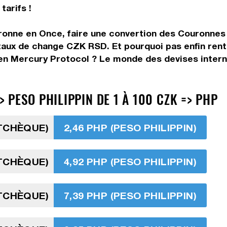
tarifs !
ronne en Once, faire une convertion des Couronnes
taux de change CZK RSD. Et pourquoi pas enfin ren
n Mercury Protocol ? Le monde des devises interna
PESO PHILIPPIN DE 1 À 100 CZK => PHP
TCHÈQUE)
2,46 PHP (PESO PHILIPPIN)
TCHÈQUE)
4,92 PHP (PESO PHILIPPIN)
TCHÈQUE)
7,39 PHP (PESO PHILIPPIN)