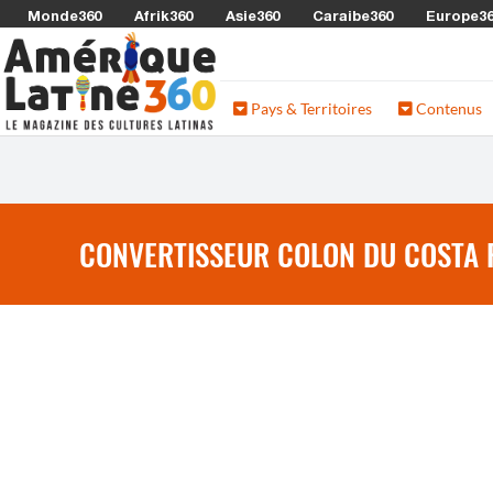
Monde360
Afrik360
Asie360
Caraibe360
Europe3
Pays & Territoires
Contenus
CONVERTISSEUR COLON DU COSTA R