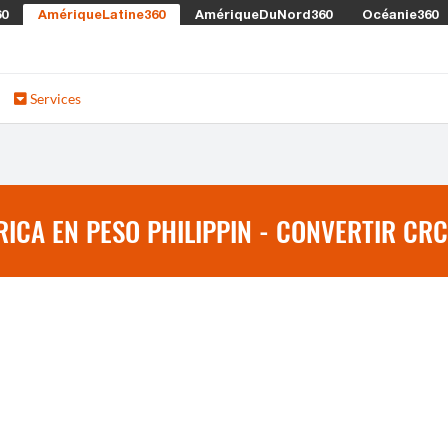
60
AmériqueLatine360
AmériqueDuNord360
Océanie360
Services
ICA EN PESO PHILIPPIN - CONVERTIR CRC