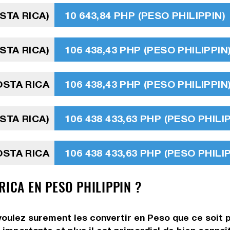
STA RICA)
10 643,84 PHP (PESO PHILIPPIN)
STA RICA)
106 438,43 PHP (PESO PHILIPPIN
OSTA RICA
106 438,43 PHP (PESO PHILIPPIN
STA RICA)
106 438 433,63 PHP (PESO PHILI
OSTA RICA
106 438 433,63 PHP (PESO PHILI
RICA EN PESO PHILIPPIN ?
voulez surement les convertir en Peso que ce soit p