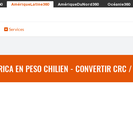
60
AmériqueLatine360
AmériqueDuNord360
Océanie360
Services
ICA EN PESO CHILIEN - CONVERTIR CRC /