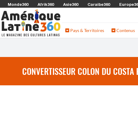
Monde360
Afrik360
Asie360
Caraibe360
Europe3
Pays & Territoires
Contenus
CONVERTISSEUR COLON DU COSTA R