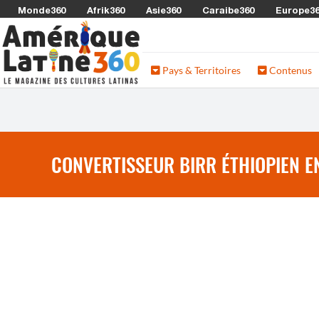
Monde360
Afrik360
Asie360
Caraibe360
Europe3
Pays & Territoires
Contenus
CONVERTISSEUR BIRR ÉTHIOPIEN E