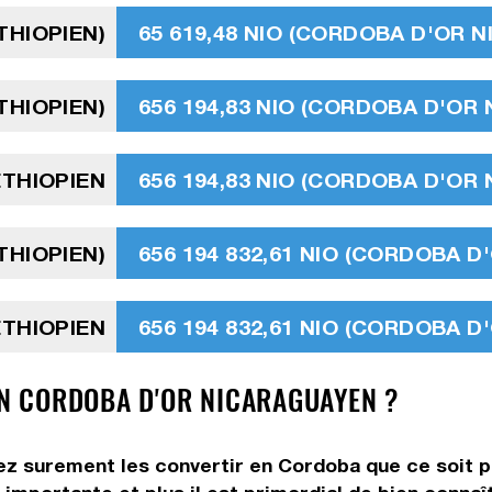
ÉTHIOPIEN)
65 619,48 NIO (CORDOBA D'OR 
ÉTHIOPIEN)
656 194,83 NIO (CORDOBA D'OR
ÉTHIOPIEN
656 194,83 NIO (CORDOBA D'OR
ÉTHIOPIEN)
656 194 832,61 NIO (CORDOBA 
ÉTHIOPIEN
656 194 832,61 NIO (CORDOBA 
 EN CORDOBA D'OR NICARAGUAYEN ?
lez surement les convertir en Cordoba que ce soit p