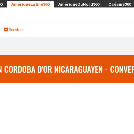
60
AmériqueLatine360
AmériqueDuNord360
Océanie360
Services
N CORDOBA D'OR NICARAGUAYEN - CONVER